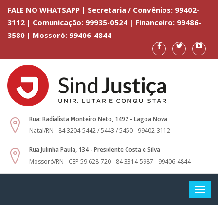
FALE NO WHATSAPP | Secretaria / Convênios: 99402-
3112 | Comunicação: 99935-0524 | Financeiro: 99486-
3580 | Mossoró: 99406-4844
Rua: Radialista Monteiro Neto, 1492 - Lagoa Nova
Natal/RN - 84 3204-5442 / 5443 / 5450 - 99402-3112
Rua Julinha Paula, 134 - Presidente Costa e Silva
Mossoró/RN - CEP 59.628-720 - 84 3314-5987 - 99406-4844