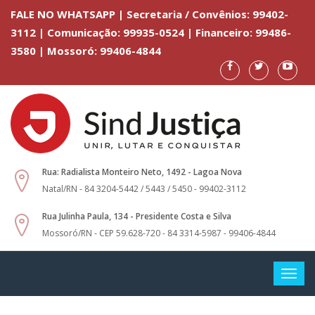
FALE NO WHATSAPP | Secretaria / Convênios: 99402-
3112 | Comunicação: 99935-0524 | Financeiro: 99486-
3580 | Mossoró: 99406-4844
Rua: Radialista Monteiro Neto, 1492 - Lagoa Nova
Natal/RN - 84 3204-5442 / 5443 / 5450 - 99402-3112
Rua Julinha Paula, 134 - Presidente Costa e Silva
Mossoró/RN - CEP 59.628-720 - 84 3314-5987 - 99406-4844