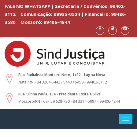
FALE NO WHATSAPP | Secretaria / Convênios: 99402-
3112 | Comunicação: 99935-0524 | Financeiro: 99486-
3580 | Mossoró: 99406-4844
Rua: Radialista Monteiro Neto, 1492 - Lagoa Nova
Natal/RN - 84 3204-5442 / 5443 / 5450 - 99402-3112
Rua Julinha Paula, 134 - Presidente Costa e Silva
Mossoró/RN - CEP 59.628-720 - 84 3314-5987 - 99406-4844