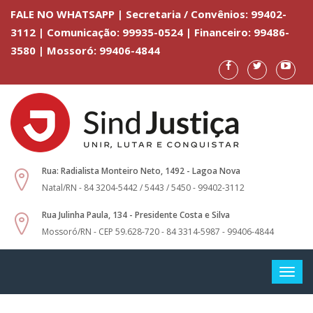
FALE NO WHATSAPP | Secretaria / Convênios: 99402-
3112 | Comunicação: 99935-0524 | Financeiro: 99486-
3580 | Mossoró: 99406-4844
Rua: Radialista Monteiro Neto, 1492 - Lagoa Nova
Natal/RN - 84 3204-5442 / 5443 / 5450 - 99402-3112
Rua Julinha Paula, 134 - Presidente Costa e Silva
Mossoró/RN - CEP 59.628-720 - 84 3314-5987 - 99406-4844