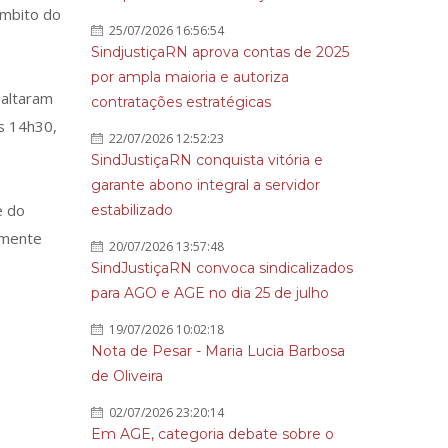
âmbito do
25/07/2026 16:56:54
SindjustiçaRN aprova contas de 2025
por ampla maioria e autoriza
saltaram
contratações estratégicas
s 14h30,
22/07/2026 12:52:23
SindJustiçaRN conquista vitória e
garante abono integral a servidor
e do
estabilizado
almente
20/07/2026 13:57:48
SindJustiçaRN convoca sindicalizados
para AGO e AGE no dia 25 de julho
19/07/2026 10:02:18
Nota de Pesar - Maria Lucia Barbosa
de Oliveira
02/07/2026 23:20:14
Em AGE, categoria debate sobre o