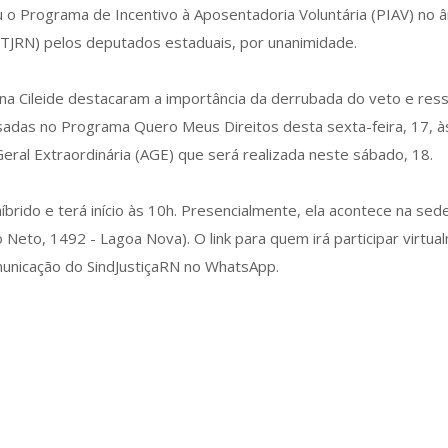
iu o Programa de Incentivo à Aposentadoria Voluntária (PIAV) no 
(TJRN) pelos deputados estaduais, por unanimidade.
a Cileide destacaram a importância da derrubada do veto e res
adas no Programa Quero Meus Direitos desta sexta-feira, 17, à
eral Extraordinária (AGE) que será realizada neste sábado, 18.
íbrido e terá início às 10h. Presencialmente, ela acontece na sed
o Neto, 1492 - Lagoa Nova). O link para quem irá participar virtu
omunicação do SindJustiçaRN no WhatsApp.