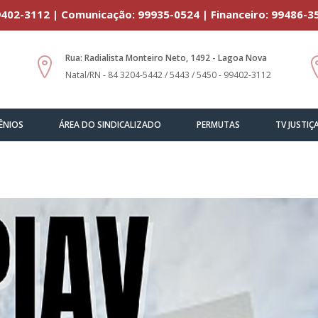
402-3112 | Comunicação: 99935-0524 | Financeiro: 99486-3
Rua: Radialista Monteiro Neto, 1492 - Lagoa Nova
Natal/RN - 84 3204-5442 / 5443 / 5450 - 99402-3112
ÊNIOS
ÁREA DO SINDICALIZADO
PERMUTAS
TV JUSTIÇ