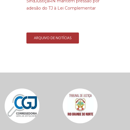
SindJustiçaRN mantém pressão por
adesão do TJ à Lei Complementar
ARQUIVO DE NOTÍCIAS