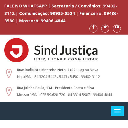
FALE NO WHATSAPP | Secretaria / Convênios: 99402-
3112 | Comunicação: 99935-0524 | Financeiro: 99486-
3580 | Mossoró: 99406-4844
Rua: Radialista Monteiro Neto, 1492 - Lagoa Nova
Natal/RN - 84 3204-5442 / 5443 / 5450 - 99402-3112
Rua Julinha Paula, 134 - Presidente Costa e Silva
Mossoró/RN - CEP 59.628-720 - 84 3314-5987 - 99406-4844