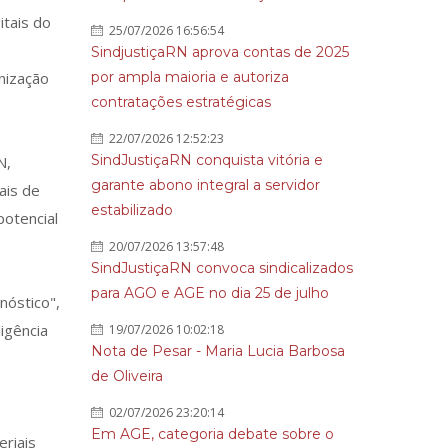
itais do
25/07/2026 16:56:54
SindjustiçaRN aprova contas de 2025
anização
por ampla maioria e autoriza
contratações estratégicas
22/07/2026 12:52:23
SindJustiçaRN conquista vitória e
N,
garante abono integral a servidor
ais de
estabilizado
potencial
20/07/2026 13:57:48
SindJustiçaRN convoca sindicalizados
para AGO e AGE no dia 25 de julho
nóstico",
igência
19/07/2026 10:02:18
Nota de Pesar - Maria Lucia Barbosa
de Oliveira
02/07/2026 23:20:14
Em AGE, categoria debate sobre o
eriais