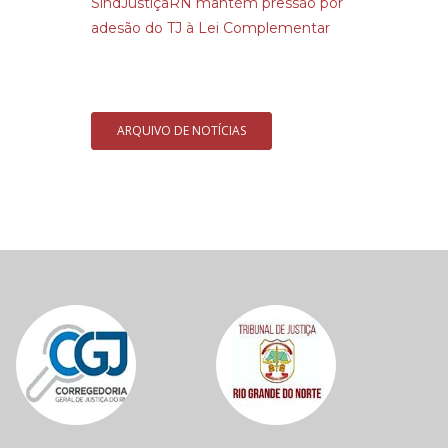
SindJustiçaRN mantém pressão por
adesão do TJ à Lei Complementar
ARQUIVO DE NOTÍCIAS