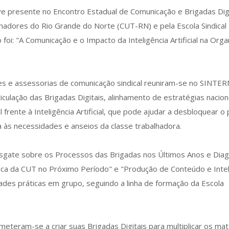
eve presente no Encontro Estadual de Comunicação e Brigadas Dig
hadores do Rio Grande do Norte (CUT-RN) e pela Escola Sindical
oi: "A Comunicação e o Impacto da Inteligência Artificial na Org
tes e assessorias de comunicação sindical reuniram-se no SINTER
iculação das Brigadas Digitais, alinhamento de estratégias nacion
 frente à Inteligência Artificial, que pode ajudar a desbloquear o 
a às necessidades e anseios da classe trabalhadora.
sgate sobre os Processos das Brigadas nos Últimos Anos e Diag
ática da CUT no Próximo Período" e "Produção de Conteúdo e Intel
idades práticas em grupo, seguindo a linha de formação da Escola
eteram-se a criar suas Brigadas Digitais para multiplicar os mat