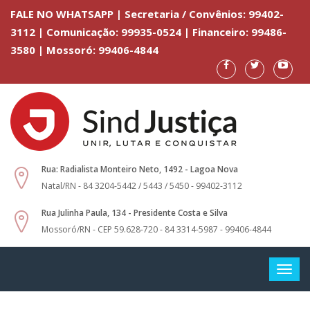
FALE NO WHATSAPP | Secretaria / Convênios: 99402-
3112 | Comunicação: 99935-0524 | Financeiro: 99486-
3580 | Mossoró: 99406-4844
Rua: Radialista Monteiro Neto, 1492 - Lagoa Nova
Natal/RN - 84 3204-5442 / 5443 / 5450 - 99402-3112
Rua Julinha Paula, 134 - Presidente Costa e Silva
Mossoró/RN - CEP 59.628-720 - 84 3314-5987 - 99406-4844