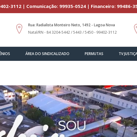
402-3112 | Comunicação: 99935-0524 | Financeiro: 99486-3
Rua: Radialista Monteiro Neto, 1492 - Lagoa Nova
Natal/RN - 84 3204-5442 / 5443 / 5450 - 99402-3112
ÊNIOS
ÁREA DO SINDICALIZADO
PERMUTAS
TV JUSTIÇ