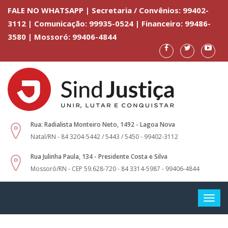
FALE NO WHATSAPP | Secretaria / Convênios: 99402-
3112 | Comunicação: 99935-0524 | Financeiro: 99486-
3580 | Mossoró: 99406-4844
Rua: Radialista Monteiro Neto, 1492 - Lagoa Nova
Natal/RN - 84 3204-5442 / 5443 / 5450 - 99402-3112
Rua Julinha Paula, 134 - Presidente Costa e Silva
Mossoró/RN - CEP 59.628-720 - 84 3314-5987 - 99406-4844