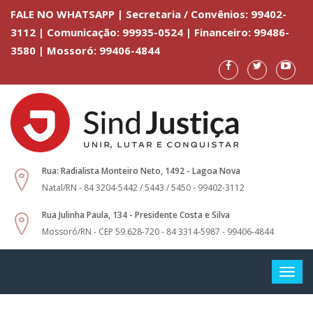
FALE NO WHATSAPP | Secretaria / Convênios: 99402-
3112 | Comunicação: 99935-0524 | Financeiro: 99486-
3580 | Mossoró: 99406-4844
Rua: Radialista Monteiro Neto, 1492 - Lagoa Nova
Natal/RN - 84 3204-5442 / 5443 / 5450 - 99402-3112
Rua Julinha Paula, 134 - Presidente Costa e Silva
Mossoró/RN - CEP 59.628-720 - 84 3314-5987 - 99406-4844