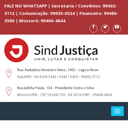
FALE NO WHATSAPP | Secretaria / Convênios: 99402-
3112 | Comunicação: 99935-0524 | Financeiro: 99486-
3580 | Mossoró: 99406-4844
Rua: Radialista Monteiro Neto, 1492 - Lagoa Nova
Natal/RN - 84 3204-5442 / 5443 / 5450 - 99402-3112
Rua Julinha Paula, 134 - Presidente Costa e Silva
Mossoró/RN - CEP 59.628-720 - 84 3314-5987 - 99406-4844