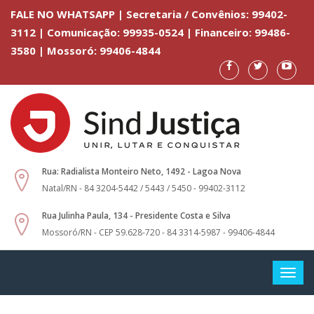
FALE NO WHATSAPP | Secretaria / Convênios: 99402-
3112 | Comunicação: 99935-0524 | Financeiro: 99486-
3580 | Mossoró: 99406-4844
Rua: Radialista Monteiro Neto, 1492 - Lagoa Nova
Natal/RN - 84 3204-5442 / 5443 / 5450 - 99402-3112
Rua Julinha Paula, 134 - Presidente Costa e Silva
Mossoró/RN - CEP 59.628-720 - 84 3314-5987 - 99406-4844