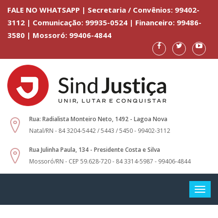
FALE NO WHATSAPP | Secretaria / Convênios: 99402-
3112 | Comunicação: 99935-0524 | Financeiro: 99486-
3580 | Mossoró: 99406-4844
Rua: Radialista Monteiro Neto, 1492 - Lagoa Nova
Natal/RN - 84 3204-5442 / 5443 / 5450 - 99402-3112
Rua Julinha Paula, 134 - Presidente Costa e Silva
Mossoró/RN - CEP 59.628-720 - 84 3314-5987 - 99406-4844