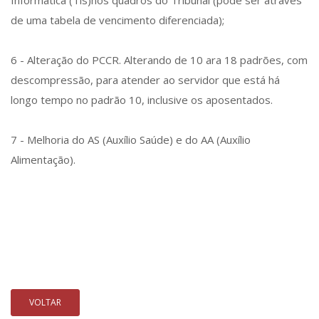
Informática (Tis)nos quadros do Tribunal (pode ser através
de uma tabela de vencimento diferenciada);
6 - Alteração do PCCR. Alterando de 10 ara 18 padrões, com
descompressão, para atender ao servidor que está há
longo tempo no padrão 10, inclusive os aposentados.
7 - Melhoria do AS (Auxílio Saúde) e do AA (Auxílio
Alimentação).
VOLTAR